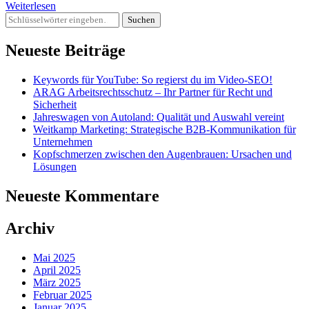
Weiterlesen
Suchst
du
nach
Neueste Beiträge
etwas?
Keywords für YouTube: So regierst du im Video-SEO!
ARAG Arbeitsrechtsschutz – Ihr Partner für Recht und
Sicherheit
Jahreswagen von Autoland: Qualität und Auswahl vereint
Weitkamp Marketing: Strategische B2B-Kommunikation für
Unternehmen
Kopfschmerzen zwischen den Augenbrauen: Ursachen und
Lösungen
Neueste Kommentare
Archiv
Mai 2025
April 2025
März 2025
Februar 2025
Januar 2025