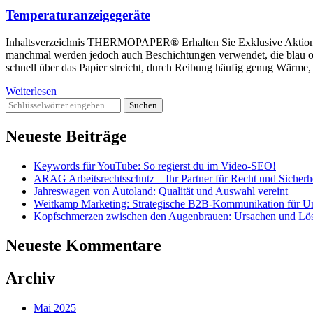
Temperaturanzeigegeräte
Inhaltsverzeichnis THERMOPAPER® Erhalten Sie Exklusive Aktionen
manchmal werden jedoch auch Beschichtungen verwendet, die blau ode
schnell über das Papier streicht, durch Reibung häufig genug Wärme
Weiterlesen
Suchst
du
nach
Neueste Beiträge
etwas?
Keywords für YouTube: So regierst du im Video-SEO!
ARAG Arbeitsrechtsschutz – Ihr Partner für Recht und Sicherh
Jahreswagen von Autoland: Qualität und Auswahl vereint
Weitkamp Marketing: Strategische B2B-Kommunikation für U
Kopfschmerzen zwischen den Augenbrauen: Ursachen und Lö
Neueste Kommentare
Archiv
Mai 2025