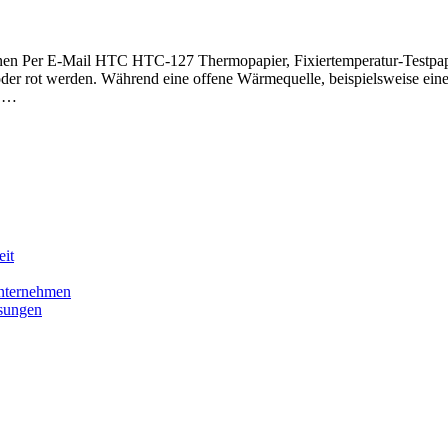
 Per E-Mail HTC HTC-127 Thermopapier, Fixiertemperatur-Testpapie
r rot werden. Während eine offene Wärmequelle, beispielsweise eine 
, …
eit
nternehmen
sungen