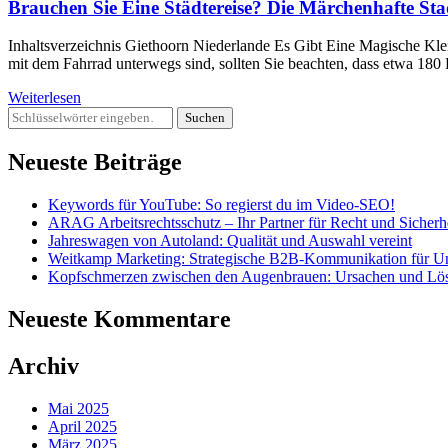
Brauchen Sie Eine Städtereise? Die Märchenhafte Sta
Inhaltsverzeichnis Giethoorn Niederlande Es Gibt Eine Magische Kl
mit dem Fahrrad unterwegs sind, sollten Sie beachten, dass etwa 180
Weiterlesen
Suchst
du
nach
Neueste Beiträge
etwas?
Keywords für YouTube: So regierst du im Video-SEO!
ARAG Arbeitsrechtsschutz – Ihr Partner für Recht und Sicherh
Jahreswagen von Autoland: Qualität und Auswahl vereint
Weitkamp Marketing: Strategische B2B-Kommunikation für U
Kopfschmerzen zwischen den Augenbrauen: Ursachen und Lö
Neueste Kommentare
Archiv
Mai 2025
April 2025
März 2025