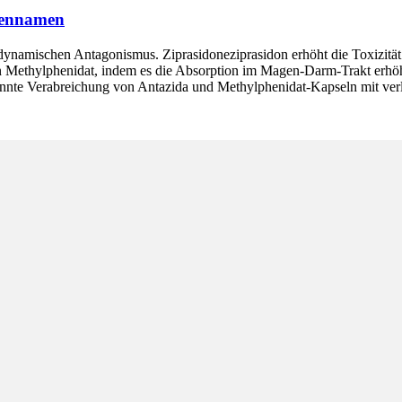
kennamen
odynamischen Antagonismus. Ziprasidoneziprasidon erhöht die Toxizi
on Methylphenidat, indem es die Absorption im Magen-Darm-Trakt erh
ennte Verabreichung von Antazida und Methylphenidat-Kapseln mit ver